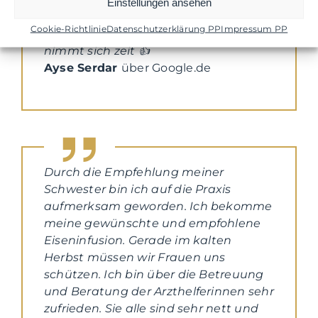
Einstellungen ansehen
Sehr zufrieden … das personal super
Cookie-Richtlinie
Datenschutzerklärung PP
Impressum PP
nett… Die Ärztin sehr kompetent…
nimmt sich zeit 👍
Ayse Serdar
über Google.de
Durch die Empfehlung meiner
Schwester bin ich auf die Praxis
aufmerksam geworden. Ich bekomme
meine gewünschte und empfohlene
Eiseninfusion. Gerade im kalten
Herbst müssen wir Frauen uns
schützen. Ich bin über die Betreuung
und Beratung der Arzthelferinnen sehr
zufrieden. Sie alle sind sehr nett und