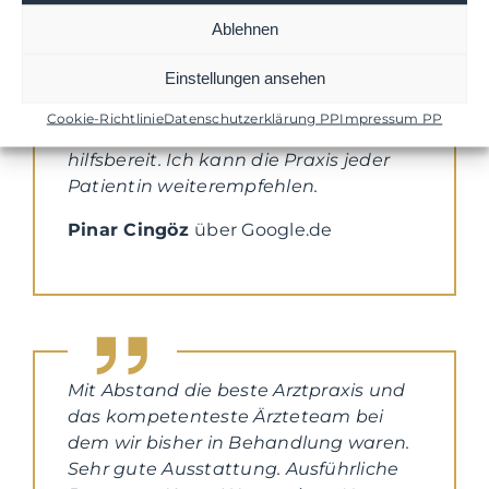
meine gewünschte und empfohlene
Eiseninfusion. Gerade im kalten
Ablehnen
Herbst müssen wir Frauen uns
Einstellungen ansehen
schützen. Ich bin über die Betreuung
und Beratung der Arzthelferinnen sehr
Cookie-Richtlinie
Datenschutzerklärung PP
Impressum PP
zufrieden. Sie alle sind sehr nett und
hilfsbereit. Ich kann die Praxis jeder
Patientin weiterempfehlen.
Pinar Cingöz
über Google.de
Mit Abstand die beste Arztpraxis und
das kompetenteste Ärzteteam bei
dem wir bisher in Behandlung waren.
Sehr gute Ausstattung. Ausführliche