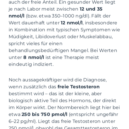
auch der freie Anteil. Ein gesunder Wert liegt
je nach Labor meist zwischen
12 und 35
nmol/l
(bzw. etwa 350–1000 ng/dl). Fällt der
Wert dauerhaft unter
12 nmol/l
, insbesondere
in Kombination mit typischen Symptomen wie
Müdigkeit, Libidoverlust oder Muskelabbau,
spricht vieles für einen
behandlungsbedürftigen Mangel. Bei Werten
unter
8 nmol/l
ist eine Therapie meist
eindeutig indiziert.
Noch aussagekräftiger wird die Diagnose,
wenn zusätzlich das
freie Testosteron
bestimmt wird – das ist der kleine, aber
biologisch aktive Teil des Hormons, der direkt
im Körper wirkt. Der Normbereich liegt hier bei
etwa
250 bis 750 pmol/l
(entspricht ungefähr
6–22 pg/ml). Liegt das freie Testosteron unter
250 pmol/l, obwohl das Gesamttestosteron im