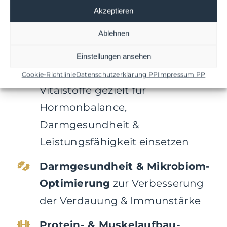
Akzeptieren
Fastenstrategien
zur
Zellregeneration &
Ablehnen
Blutzuckerstabilisierung
Einstellungen ansehen
Mikronährstoff-Optimierung:
Cookie-Richtlinie
Datenschutzerklärung PP
Impressum PP
Vitalstoffe gezielt für
Hormonbalance,
Darmgesundheit &
Leistungsfähigkeit einsetzen
Darmgesundheit & Mikrobiom-
Optimierung
zur Verbesserung
der Verdauung & Immunstärke
Protein- & Muskelaufbau-