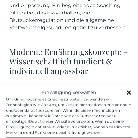
und Anpassung. Ein begleitendes Coaching
hilft dabei, das Essverhalten, die
Blutzuckerregulation und die allgemeine
Stoffwechselgesundheit gezielt zu verbessern.
Moderne Ernährungskonzepte –
Wissenschaftlich fundiert &
individuell anpassbar
Low-Carb & ketogene
Einwilligung verwalten
Ernährung
für Fettverbrennung,
Um dir ein optimales Erlebnis zu bieten, verwenden wir
Technologien wie Cookies, um Geräteinformationen zu speichern
mentale Klarheit &
und/oder darauf zuzugreifen. Wenn du diesen Technologien
zustimmst, können wir Daten wie das Surfverhalten oder
Stoffwechseloptimierung
eindeutige IDs auf dieser Website verarbeiten. Wenn du deine
Einwillligung nicht erteilst oder zurückziehst, können bestimmte
Merkmale und Funktionen beeinträchtigt werden.
Intervallfasten &