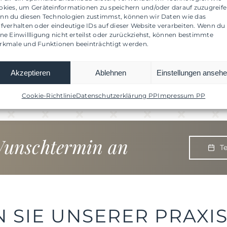
Kosten
okies, um Geräteinformationen zu speichern und/oder darauf zuzugreife
nn du diesen Technologien zustimmst, können wir Daten wie das
rfverhalten oder eindeutige IDs auf dieser Website verarbeiten. Wenn du
Schon ab 289 € inklusive Beratung
ne Einwillligung nicht erteilst oder zurückziehst, können bestimmte
rkmale und Funktionen beeinträchtigt werden.
Termin buchen
Akzeptieren
Ablehnen
Einstellungen anseh
Cookie-Richtlinie
Datenschutzerklärung PP
Impressum PP
Wunschtermin an
T
 SIE UNSERER PRAXI