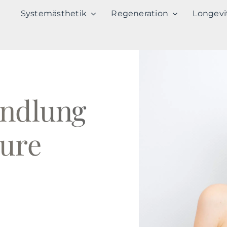
Systemästhetik
Regeneration
Longevi
andlung
äure