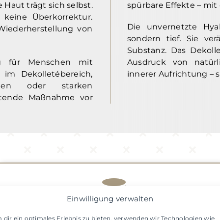
 Haut trägt sich selbst.
spürbare Effekte – mi
, keine Überkorrektur.
Die unvernetzte Hyal
 Wiederherstellung von
sondern tief. Sie ver
Substanz. Das Dekolle
ng für Menschen mit
Ausdruck von natürli
 im Dekolletébereich,
innerer Aufrichtung – 
ngen oder starken
eitende Maßnahme vor
Einwilligung verwalten
 dir ein optimales Erlebnis zu bieten, verwenden wir Technologien wie