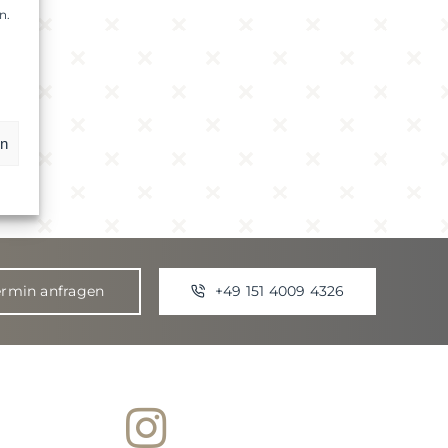
n.
en
ermin anfragen
+49 151 4009 4326
S