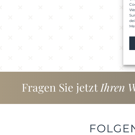
Co
We
Su
dei
Me
Fragen Sie jetzt
Ihren 
FOLGEN