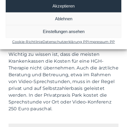
0,6 mg Somatropin pro Tag benötigt werden,
Akzeptieren
ergeben sich Ausgaben von 42 Euro täglich.
Ablehnen
Diese Kosten spiegeln die aufwendige
Herstellung und Qualität des Medikaments
Einstellungen ansehen
wider und sollten bei der Planung einer
Therapie berücksichtigt werden.
Cookie-Richtlinie
Datenschutzerklärung PP
Impressum PP
Wichtig zu wissen ist, dass die meisten
Krankenkassen die Kosten für eine HGH-
Therapie nicht übernehmen. Auch die ärztliche
Beratung und Betreuung, etwa im Rahmen
von Video-Sprechstunden, muss in der Regel
privat und auf Selbstzahlerbasis geleistet
werden. In der Privatpraxis Park kostet die
Sprechstunde vor Ort oder Video-Konferenz
250 Euro pauschal.