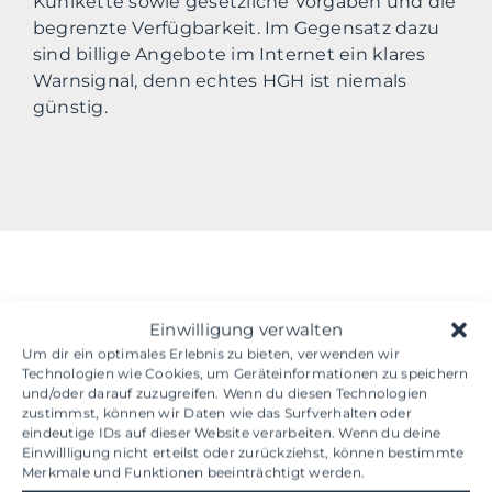
Kühlkette sowie gesetzliche Vorgaben und die
begrenzte Verfügbarkeit. Im Gegensatz dazu
sind billige Angebote im Internet ein klares
Warnsignal, denn echtes HGH ist niemals
günstig.
HGH kaufen - was kostet die
Einwilligung verwalten
Um dir ein optimales Erlebnis zu bieten, verwenden wir
Therapie?
Technologien wie Cookies, um Geräteinformationen zu speichern
und/oder darauf zuzugreifen. Wenn du diesen Technologien
zustimmst, können wir Daten wie das Surfverhalten oder
Die Kosten für echtes HGH liegen im Schnitt
eindeutige IDs auf dieser Website verarbeiten. Wenn du deine
ab 14 Euro pro Spritze (0,2 mg). Da für eine
Einwillligung nicht erteilst oder zurückziehst, können bestimmte
wirksame Therapie in der Regel mindestens
Merkmale und Funktionen beeinträchtigt werden.