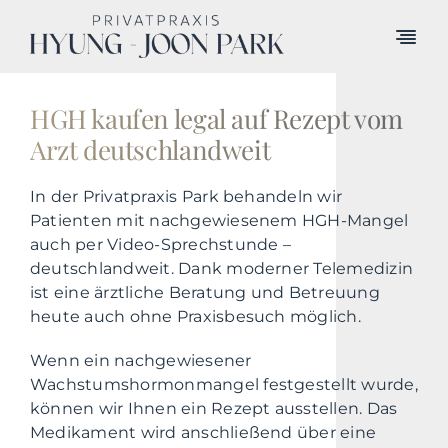
Skip
to
Togg
content
Navi
Systemästhetik
HGH kaufen legal auf Rezept vom
Arzt deutschlandweit
Regeneration
Longevity & Anti-Aging
In der Privatpraxis Park behandeln wir
Patienten mit nachgewiesenem HGH-Mangel
auch per Video-Sprechstunde –
Men’s Health
deutschlandweit. Dank moderner Telemedizin
ist eine ärztliche Beratung und Betreuung
Über uns
heute auch ohne Praxisbesuch möglich.
Kontakt
Wenn ein nachgewiesener
Wachstumshormonmangel festgestellt wurde,
können wir Ihnen ein Rezept ausstellen. Das
Medikament wird anschließend über eine