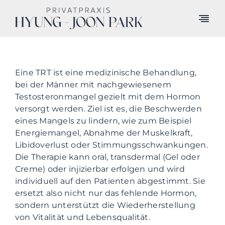
Skip
to
Togg
content
Navi
Systemästhetik
Regeneration
Eine TRT ist eine medizinische Behandlung,
bei der Männer mit nachgewiesenem
Testosteronmangel gezielt mit dem Hormon
Longevity & Anti-Aging
versorgt werden. Ziel ist es, die Beschwerden
eines Mangels zu lindern, wie zum Beispiel
Men’s Health
Energiemangel, Abnahme der Muskelkraft,
Libidoverlust oder Stimmungsschwankungen.
Über uns
Die Therapie kann oral, transdermal (Gel oder
Creme) oder injizierbar erfolgen und wird
Kontakt
individuell auf den Patienten abgestimmt. Sie
ersetzt also nicht nur das fehlende Hormon,
sondern unterstützt die Wiederherstellung
von Vitalität und Lebensqualität.